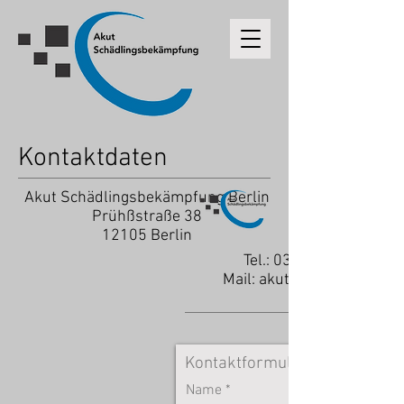
Kontaktdaten
Akut Schädlingsbekämpfung Berlin
Prühßstraße 38
12105 Berlin
Tel.: 030
Mail:
akut@sbk-service.d
Kontaktformular
Name